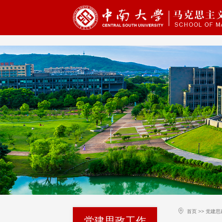
首页
>>
党建思
党建思政工作