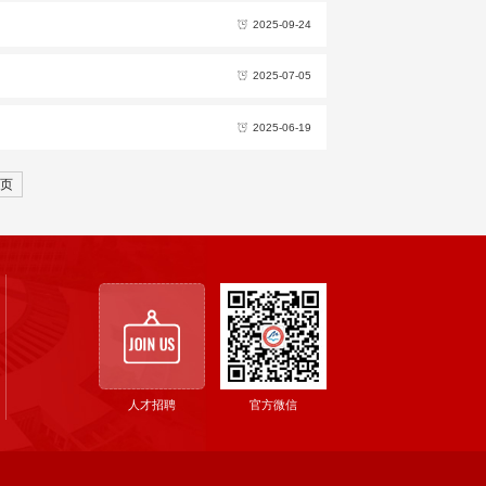
2025-09-24
2025-07-05
2025-06-19
下页
人才招聘
官方微信