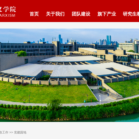
伟德国际(victor1946)官方网站-Officials Websit
首页
关于我们
团队建设
旗下产业
研究生
政工作
>>
党建园地