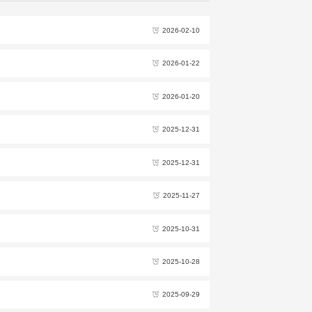
2026-02-10
2026-01-22
2026-01-20
2025-12-31
2025-12-31
2025-11-27
2025-10-31
2025-10-28
2025-09-29