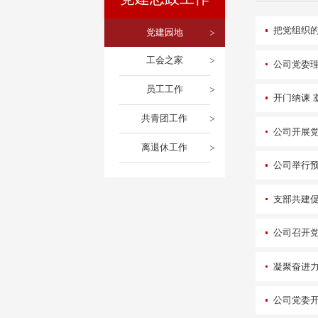
把党组织
党建园地
工会之家
公司党委理
员工工作
开门纳谏 
共青团工作
公司开展
离退休工作
公司举行
支部共建
公司召开
凝聚奋进
公司党委